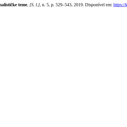
alističke teme
,
[S. l.]
, n. 5, p. 529–543, 2019. Disponível em:
https:/