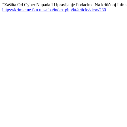
“Zaštita Od Cyber Napada I Upravljanje Podacima Na kritičnoj Infr
https://krimteme.fkn.unsa.ba/index.php/kt/article/view/230
.