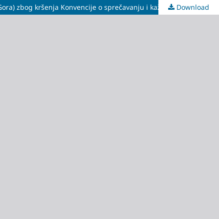
Download
Nadležnost Međunarodnog suda pravde za vođenje postupka po tužbi Bosne i Hercegovine protiv SR Jugoslavije (Srbija i Crna Gora) zbog kršenja Konvencije o sprečavanju i kažnjavanju zločina genocida