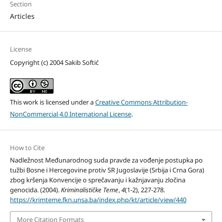
Section
Articles
License
Copyright (c) 2004 Sakib Softić
This work is licensed under a
Creative Commons Attribution-
NonCommercial 4.0 International License
.
How to Cite
Nadležnost Međunarodnog suda pravde za vođenje postupka po
tužbi Bosne i Hercegovine protiv SR Jugoslavije (Srbija i Crna Gora)
zbog kršenja Konvencije o sprečavanju i kažnjavanju zločina
genocida. (2004).
Kriminalističke Teme
,
4
(1-2), 227-278.
https://krimteme.fkn.unsa.ba/index.php/kt/article/view/440
More Citation Formats