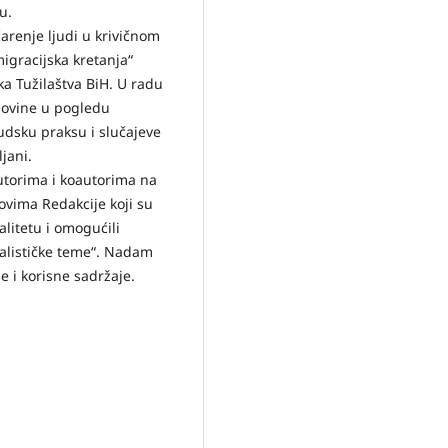
u.
arenje ljudi u krivičnom
igracijska kretanja“
a Tužilaštva BiH. U radu
govine u pogledu
udsku praksu i slučajeve
ljani.
utorima i koautorima na
ovima Redakcije koji su
alitetu i omogućili
nalističke teme“. Nadam
e i korisne sadržaje.