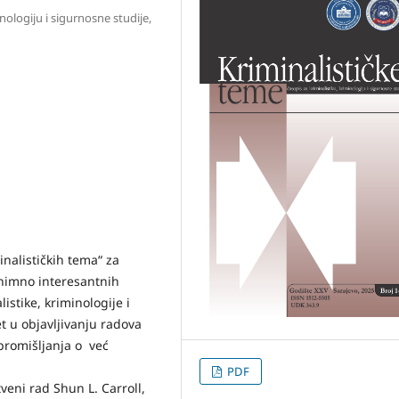
inologiju i sigurnosne studije,
inalističkih tema“ za
nimno interesantnih
stike, kriminologije i
t u objavljivanju radova
promišljanja o već
PDF
eni rad Shun L. Carroll,