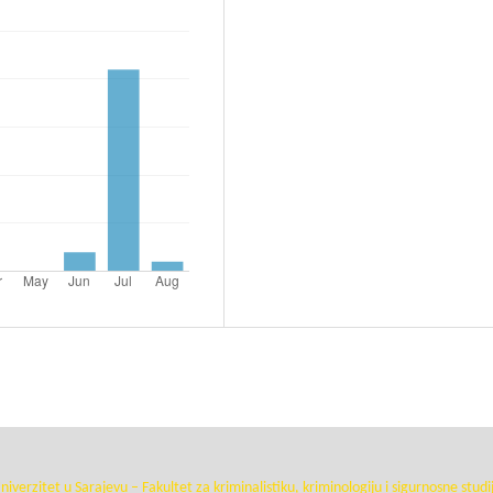
niverzitet u Sarajevu – Fakultet za kriminalistiku, kriminologiju i sigurnosne studi