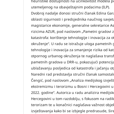
heuristike dostupnosti na učinkovitost modela po
utemeljenog na obavještajnim podacima (ILP).
Dvobroj nadalje donosi stručni članak Edina Gara
oblasti sigurnosti i predsjednika naučnog savjet
magistarice ekonomije, generalne sekretarice Aso
rizicima AZUR, pod naslovom „Pametni gradovi z
katastrofa: korištenje tehnologije i inovacija za
okruženje“. U radu se istražuje uloga pametnih 
tehnologije i inovacija za smanjenje rizika od ka
otpornog urbanog okruženja te naglašava trans
pametnih gradova u DRR-u, pokazujući potencijal
ublažavanju posljedica od katastrofa i jačanju o
Naredni rad predstavlja stručni članak samostal
Čengić, pod naslovom „Analiza medijskog izvješt
ekstremizmu i terorizmu u Bosni i Hercegovini u
2022. godine“. Autorica u radu analizira medijsko
Hercegovini u tom razdoblju, s fokusom na radi
terorizam te u konačnici naglašava važnost obje
izvještavanja kako bi se izbjegle predrasude, šir