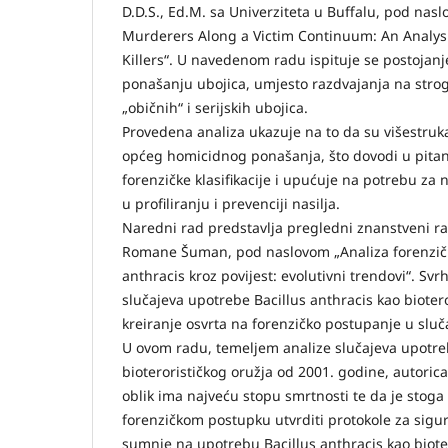
D.D.S., Ed.M. sa Univerziteta u Buffalu, pod nas
Murderers Along a Victim Continuum: An Analysi
Killers“. U navedenom radu ispituje se postojan
ponašanju ubojica, umjesto razdvajanja na strog
„običnih“ i serijskih ubojica.
Provedena analiza ukazuje na to da su višestruk
općeg homicidnog ponašanja, što dovodi u pitan
forenzičke klasifikacije i upućuje na potrebu za 
u profiliranju i prevenciji nasilja.
Naredni rad predstavlja pregledni znanstveni ra
Romane Šuman, pod naslovom „Analiza forenzički
anthracis kroz povijest: evolutivni trendovi“. Svr
slučajeva upotrebe Bacillus anthracis kao biotero
kreiranje osvrta na forenzičko postupanje u sluča
U ovom radu, temeljem analize slučajeva upotreb
bioterorističkog oružja od 2001. godine, autorica 
oblik ima najveću stopu smrtnosti te da je stoga
forenzičkom postupku utvrditi protokole za sigu
sumnje na upotrebu Bacillus anthracis kao bioter