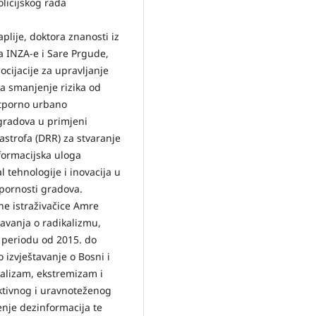
licijskog rada
plije, doktora znanosti iz
a INZA-e i Sare Prgude,
cijacije za upravljanje
a smanjenje rizika od
 otporno urbano
gradova u primjeni
tastrofa (DRR) za stvaranje
formacijska uloga
 tehnologije i inovacija u
tpornosti gradova.
ne istraživačice Amre
avanja o radikalizmu,
 periodu od 2015. do
 izvještavanje o Bosni i
kalizam, ekstremizam i
ktivnog i uravnoteženog
enje dezinformacija te