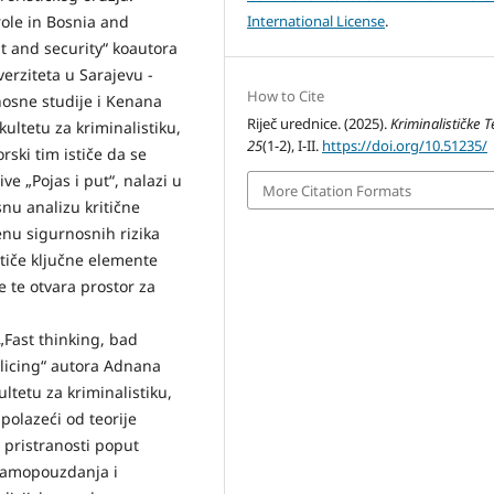
role in Bosnia and
International License
.
t and security“ koautora
erziteta u Sarajevu -
How to Cite
rnosne studije i Kenana
Riječ urednice. (2025).
Kriminalističke 
ultetu za kriminalistiku,
25
(1-2), I-II.
https://doi.org/10.51235/
rski tim ističe da se
ve „Pojas i put“, nalazi u
More Citation Formats
snu analizu kritične
enu sigurnosnih rizika
stiče ključne elemente
re te otvara prostor za
„Fast thinking, bad
olicing“ autora Adnana
ltetu za kriminalistiku,
 polazeći od teorije
 pristranosti poput
 samopouzdanja i