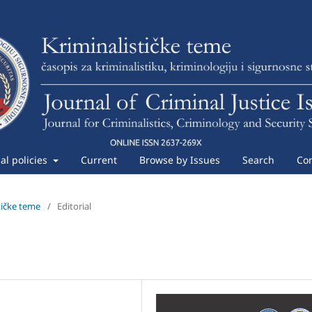
ial policies
Current
Browse by Issues
Search
Con
stičke teme
/
Editorial