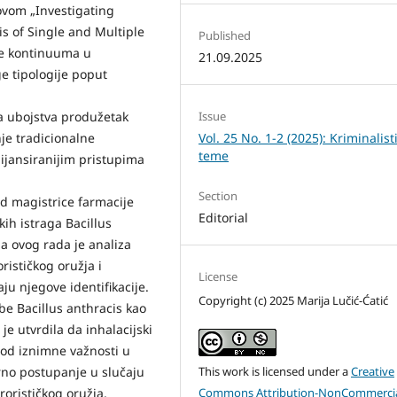
lovom „Investigating
s of Single and Multiple
Published
je kontinuuma u
21.09.2025
e tipologije poput
a ubojstva produžetak
Issue
je tradicionalne
Vol. 25 No. 1-2 (2025): Kriminalist
teme
nijansiranijim pristupima
Section
d magistrice farmacije
Editorial
h istraga Bacillus
ha ovog rada je analiza
rističkog oružja i
License
ju njegove identifikacije.
Copyright (c) 2025 Marija Lučić-Ćatić
e Bacillus anthracis kao
je utvrdila da inhalacijski
 od iznimne važnosti u
rno postupanje u slučaju
This work is licensed under a
Creative
orističkog oružja.
Commons Attribution-NonCommercia