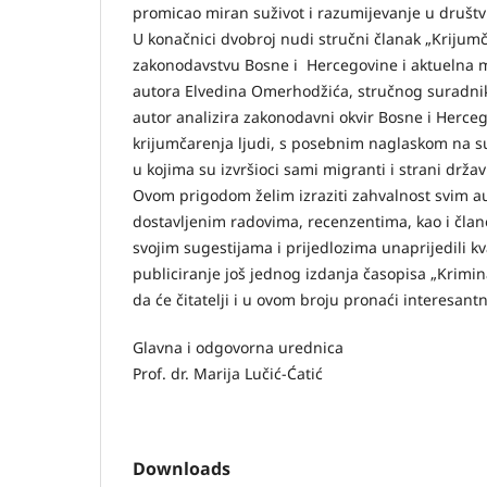
promicao miran suživot i razumijevanje u društv
U konačnici dvobroj nudi stručni članak „Krijumč
zakonodavstvu Bosne i Hercegovine i aktuelna m
autora Elvedina Omerhodžića, stručnog suradnik
autor analizira zakonodavni okvir Bosne i Herce
krijumčarenja ljudi, s posebnim naglaskom na s
u kojima su izvršioci sami migranti i strani držav
Ovom prigodom želim izraziti zahvalnost svim a
dostavljenim radovima, recenzentima, kao i član
svojim sugestijama i prijedlozima unaprijedili kv
publiciranje još jednog izdanja časopisa „Krimi
da će čitatelji i u ovom broju pronaći interesantn
Glavna i odgovorna urednica
Prof. dr. Marija Lučić-Ćatić
Downloads