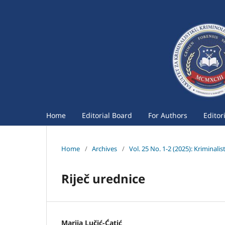
Home
Editorial Board
For Authors
Editor
Home
/
Archives
/
Vol. 25 No. 1-2 (2025): Kriminali
Riječ urednice
Marija Lučić-Ćatić