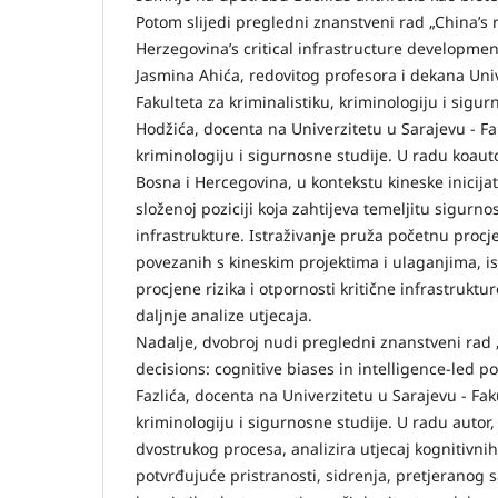
Potom slijedi pregledni znanstveni rad „China’s 
Herzegovina’s critical infrastructure developmen
Jasmina Ahića, redovitog profesora i dekana Univ
Fakulteta za kriminalistiku, kriminologiju i sigu
Hodžića, docenta na Univerzitetu u Sarajevu - Fak
kriminologiju i sigurnosne studije. U radu koauto
Bosna i Hercegovina, u kontekstu kineske inicijati
složenoj poziciji koja zahtijeva temeljitu sigurno
infrastrukture. Istraživanje pruža početnu procj
povezanih s kineskim projektima i ulaganjima, i
procjene rizika i otpornosti kritične infrastruktu
daljnje analize utjecaja.
Nadalje, dvobroj nudi pregledni znanstveni rad 
decisions: cognitive biases in intelligence-led p
Fazlića, docenta na Univerzitetu u Sarajevu - Faku
kriminologiju i sigurnosne studije. U radu autor,
dvostrukog procesa, analizira utjecaj kognitivnih
potvrđujuće pristranosti, sidrenja, pretjeranog